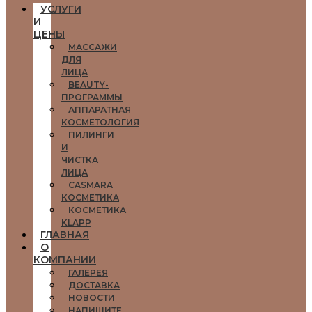
УСЛУГИ
И
ЦЕНЫ
МАССАЖИ
ДЛЯ
ЛИЦА
BEAUTY-
ПРОГРАММЫ
АППАРАТНАЯ
КОСМЕТОЛОГИЯ
ПИЛИНГИ
И
ЧИСТКА
ЛИЦА
CASMARA
КОСМЕТИКА
КОСМЕТИКА
KLAPP
ГЛАВНАЯ
О
КОМПАНИИ
ГАЛЕРЕЯ
ДОСТАВКА
НОВОСТИ
НАПИШИТЕ