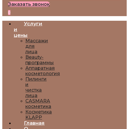
Заказать звонок
0
Услуги
и
цены
Массажи
для
лица
Beauty-
программы
Аппаратная
косметология
Пилинги
и
чистка
лица
CASMARA
косметика
Косметика
KLAPP
Главная
О