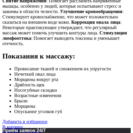
Снятие напряжения
: Помогает расслабить напряженные
мышцы, особенно у людей, которые испытывают стресс и
зажимы в области челюсти.
Улучшение кровообращения
:
Стимулирует кровоснабжение, что может положительно
сказаться на внешнем виде кожи.
Коррекция овала лица
:
Некоторые практикующие утверждают, что регулярный
массаж может помочь улучшить контуры лица.
Стимуляция
лимфооттока
: Помогает выводить токсины и уменьшает
отечность.
Показания к массажу:
Провисание тканей и снижением их упругости
Нечеткий овал лица
Морщины вокруг рта
Дряблость щек
Носогубные складки
Возрастные изменения
Брыли
Морщины
Опускание уголков губ
Добавить в избранное
В корзину
Приём заявок 24/7
Быстрый просмотр