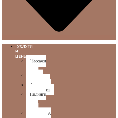
УСЛУГИ
И
ЦЕНЫ
Массажи
для
лица
Beauty-
программы
Аппаратная
косметология
Пилинги
и
чистка
лица
CASMARA
косметика