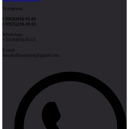
Телефоны:
+7(926)956-95-05
+7(925)239-19-91
WhatsApp:
+7(926)956-95-05
E-mail:
moodofbeautymsk@g
mail.com