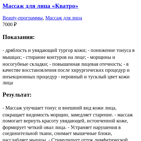
Массаж для лица «Кватро»
Beauty-программы
,
Массаж для лица
7000
₽
Показания:
⁃ дряблость и увядающий тургор кожи; ⁃ понижение тонуса в
мышцах; ⁃ стирание контуров на лице; ⁃ морщины и
носогубные складки; ⁃ повышенная лицевая отечность; ⁃ в
качестве восстановления после хирургических процедур и
инъекционных процедур ⁃ неровный и тусклый цвет кожи
лица
Результат:
⁃ Массаж улучшает тонус и внешний вид кожи лица,
сокращает видимость морщин, замедляет старение. ⁃ массаж
помогает вернуть красоту увядающей, истонченной коже,
формирует четкий овал лица. ⁃ Устраняет нарушения в
соединительной ткани, снимает мышечные блоки,
расслабляет мышцы. ⁃ Стимулирует отток лимфатической