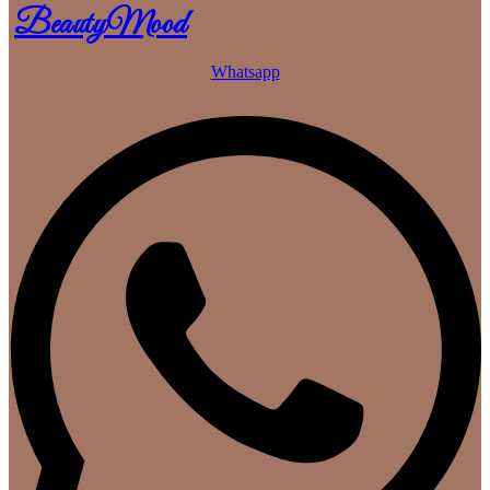
BeautyMood
Whatsapp